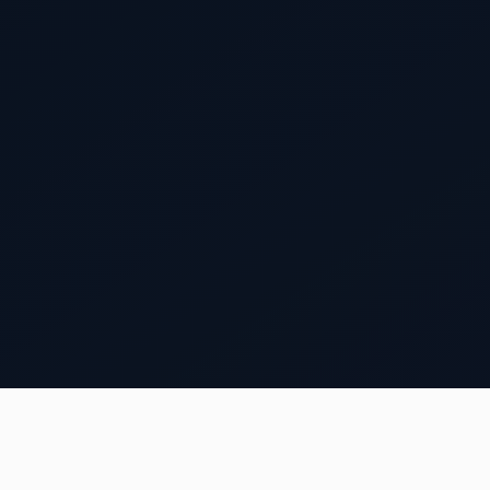
们
关于我们
多米体育（DUO
体育在赞助和服
精彩体育赛事。 
百家乐、多米电
Copyright © 2026