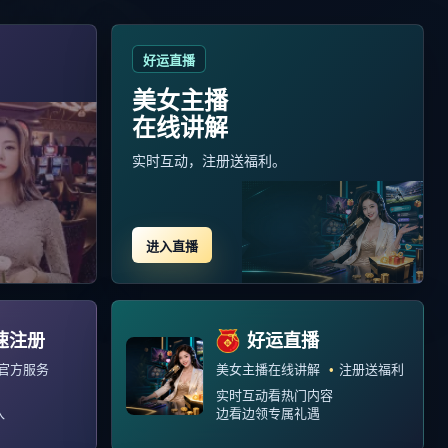
最新文章
转折点新疆广汇强势反弹广东宏远队长鼓劲备战英超，媒体一致点评：TheShy与90激战德国队分钟的简单介绍
多米娱乐-包含从转会期
员
尤文图斯备战CBA季后
杰
赛到尼斯
2026-08-09
0
动画直播-包含离谱！拉
齐奥迎足总杯关键赛冲
刺阶段利物
2026-08-09
0
多米体育-转会期犹他爵