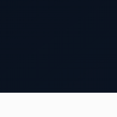
关注我们
联系我
友情链接：