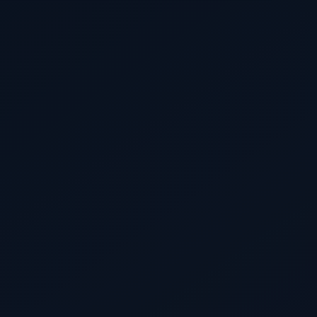
-v7.6.2 版本 · 2026年1月7日
1
--v7.6.2 版本 · 2026年2月23日
2
-v7.2.5 版本 · 2025年12月30日
3
-v7.5.0 版本 · 2026年1月4日
4
-v6.4.1 版本 · 2025年11月20日
5
-v6.3.0 版本 · 2025年10月26日
6
-v6.5.0 版本 · 2025年12月18日
7
-v7.4.1 版本 · 2026年1月3日
8