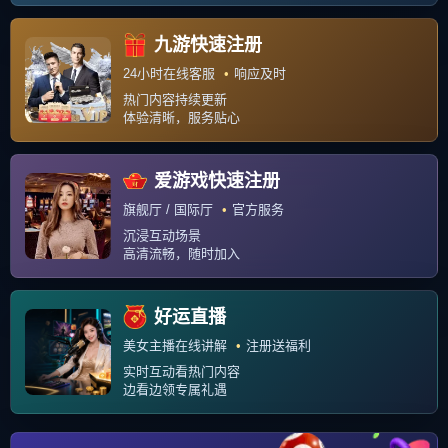
联系我们
关于我们
多米体育（DUOMI SPORTS）是全球最大的在线综合性娱乐
平台，多米体育在赞助和服务覆盖方面遥遥领先于其他同行，
每天为您提供近千场精彩体育赛事。 包括多米真人、多米棋
牌、多米彩票、多米电竞、多米百家乐、多米电子、全球各地
赛事、动画直播、视频直播等服务。
Copyright © 2026
友情链接：