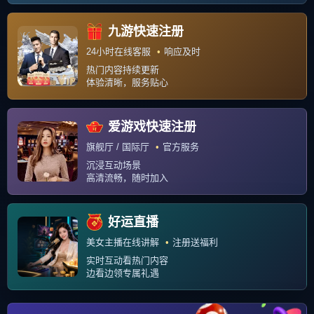
联系我们
关于我们
多米体育（DUOMI SPORTS）是全球最大的在线综合性娱乐
平台，多米体育在赞助和服务覆盖方面遥遥领先于其他同行，
每天为您提供近千场精彩体育赛事。 包括多米真人、多米棋
牌、多米彩票、多米电竞、多米百家乐、多米电子、全球各地
赛事、动画直播、视频直播等服务。
Copyright © 2026
友情链接：