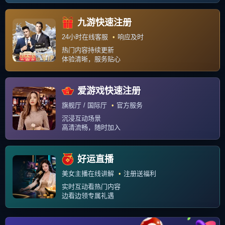
1. 博比·查尔顿 249球
查尔顿经历了
Duomi Sports
曼联史上最为
惨痛的一次经历——慕尼黑空难，这场空难夺走了8名
曼联成员的生命，查尔顿在空难中头部被严重割伤，
九死一生的他
多米彩票
在康复后与当时的主帅巴比斯
一起联手，将陷入低谷的曼联重新带回英格兰甚至欧
洲足球的顶峰。
2. 韦恩·鲁尼 248球
鲁尼是一名十分出色的英格兰球员，曾创造
过英超最年轻进球者的记录，同时他还是曼联欧战射
手王。身为英格兰国家队队长的他也是三狮军团史上
进球数最多的球员。