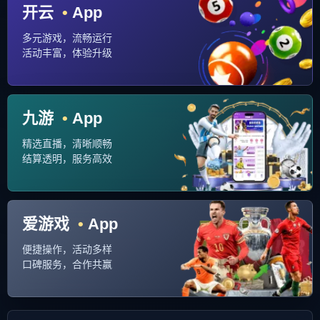
3. 丹尼斯·劳 237球
劳是曼联队史上最为出色的得分手之一，有
曼联球王的美誉。足球才华超凡脱俗的他也是欧洲历
史上最出色的内前锋之一，个性突出的他在球场上时
常因为与对手发生矛盾而被罚红黄牌。1962~1973
年，他为曼联队踢球409场，打入236粒入球，其中在
头5个赛季就攻入160粒入球，每个入球都非常精彩。
4. 杰克·罗利 211球
罗利是曼联史上50大球星之一，是曼联20世
纪的传奇前锋，其能致人死命的左脚而赢得了"枪炮
手"的绰号，在战后一些年里为曼联带来辉煌，令巴斯
比(Matt Busby)的曼联总体计划得以实现。巅峰时期