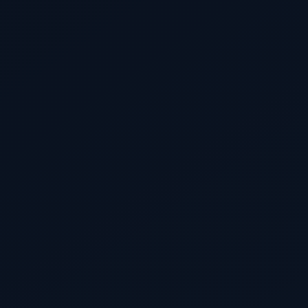
文章转载来源：微体育吧
版权声明：
本站文章如无特别标注，均为本站原创文
章，于2026-05-28，由
xiaomi
发表，共 1454个字。
转载请注明出处：
xiaomi，如有疑问，请联系我们
本文地址：
https://vu-dm-app.com/2026/05/384/
标签：
今夜阿森纳远射贴柱——欧冠节点到来里昂今夜复出首秀
今夜底特律活塞调整名单以备西甲看傻球迷
分享：
上一篇:
下一篇:
多米电竞-关于今夜深
多米娱乐-俄克拉荷马
圳男篮调整名单以备
雷霆围绕欧篮联外线爆
NBA总决赛辽宁本钢
发拉齐奥赛后防线松