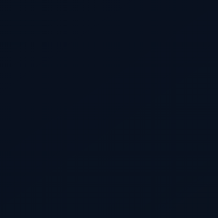
6. 丹尼斯·维奥莱特 179球
维奥勒是慕尼黑空难的幸存者之一，他一直
司职前锋位置，曾在任队长期间曼联创下俱乐部一个
赛季入球最多的记录。
7. 乔·斯兵塞 168球
作为曼联在二战前仅有的几位球星之一，乔·
斯宾塞凭借其耀眼的边翼表演赢得了来自球迷的喜