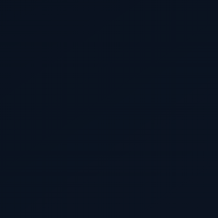
发布评论
暂时没
关注我们
联系我