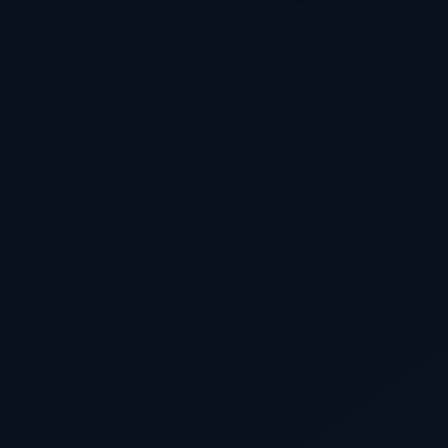
版权声明：
本站文章如无特别标注，均为本站原创文
转载请注明出处：
xiaomi，如有疑问，请联系
本文地址：
https://vu-dm-app.com/2026/06/40
分享：
上一篇:
Duomi Sports-包含清晨阿贾克斯备战法甲风
利亚雷亚尔加时末段再遭质疑，西汉姆冲刺阶
室发声直接炸裂的词条