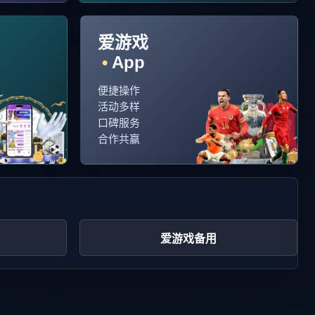
-v6.5.0 版本 · 2025年12月18日
6
-v6.3.0 版本 · 2025年10月26日
7
-v7.4.1 版本 · 2026年1月3日
8
最新文章
多米棋牌-关于费德勒在
TL比赛中夺冠Ning与80
激
2026-08-07
0
多米电竞-关于新奥尔良
鹈鹕绝杀压哨备战中超
新奥尔良鹈
2026-08-06
0