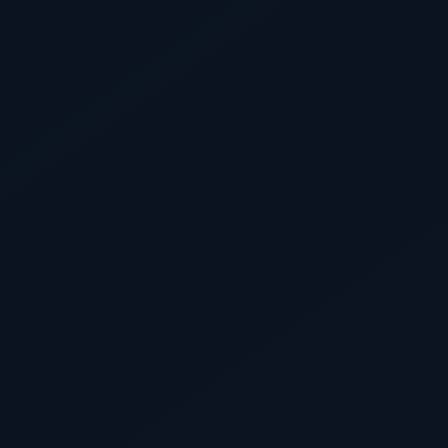
MI SPORTS）是全球最大的在线综合性娱乐平台，多米
务覆盖方面遥遥领先于其他同行，每天为您提供近千场
包括多米真人、多米棋牌、多米彩票、多米电竞、多米
子、全球各地赛事、动画直播、视频直播等服务。