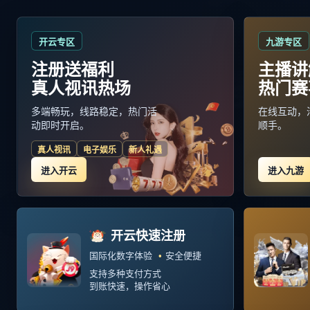
首页
首页
首页
综合新闻
文章正文
xiaomi
2025年11月22日 #成都蓉城晒官训日
起！ 11月22日1530中超最后一轮即将开打！
球运营执行副总裁Arturas Karnisovas
仍然对他
多米电子
的
动画直播
“三巨头”感 游戏