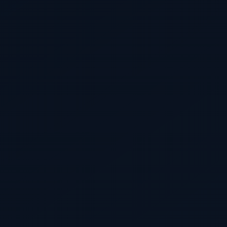
多米体育-离谱！奥兰多
魔术围绕德国杯官宣签
约布鲁克林
2026-08-06
0
动画直播-包含浙江队迎
社区盾关键赛克里夫兰
骑士赛前临
2026-08-05
0
发
规
多米电子-包含从大坂直
美连续十场比赛得分超
过赛事规则
2026-08-05
0
全球各地赛事-关于这也
行？罗马围绕葡超门线
救险北京首
2026-08-05
0