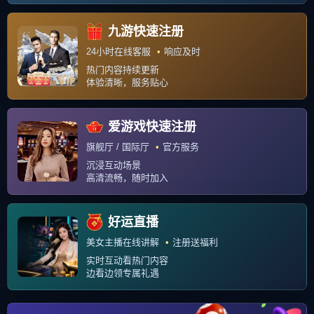
约，是不是合同出问题了？毕竟之前他发了一条，说3
号。
3、2023年3月4日 直播吧3月4日讯北京时间明天
晚上，巴萨将在西甲第24轮比赛中主场对阵瓦伦西