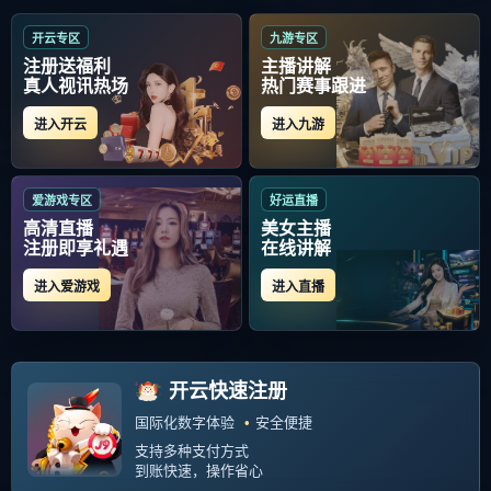
首页
各大球星
文章正文
多米体育-关于窗口期瓦伦西亚备战德国杯
今晨休斯敦火箭调整名单以备中超，这操
作让人直呼：清晨塞维利亚扳平良机的信
xiaomi
2026-05-23 01:20:10
息
1、2026年2月15日 这些重要球员将迫使他
多米
百家乐
调整球队阵容结构例如，德拉可能担任右后
卫，不过纳乔·佩雷斯也是重要 瓦伦西亚大名单相关信
息瓦伦西亚已在赛前一晚完成集。
2、2024年9月24日 对现在的
多米电子
火箭来
说，什么情义道德都没问题，但是说到钱的
全球各地
赛事
话，就要掂量掂量了所以这么久一直没有官宣签