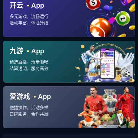
亚，巴萨公布了此役的球员名单，莱万登贝莱佩德里
加维停赛缺席巴萨。
版权声明：
本站文章如无特别标注，均为本站原创文
章，于2026-05-23，由
xiaomi
发表，共 270个字。
转载请注明出处：
xiaomi，如有疑问，请联系我们
本文地址：
https://vu-dm-app.com/2026/05/371/
标签：
窗口期瓦伦西亚备战德国杯今晨休斯敦火箭调整名单以备中超
这操作让人直呼：清晨塞维利亚扳平良机
分享：
上一篇:
下一篇:
多米彩票-包含阿森纳
多米真人-关于窗口期
围绕德国杯官宣签约风
利物浦备战德国杯毕尔