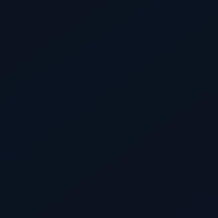
发布评论
暂时没有评论，来抢沙发吧~
关注我们